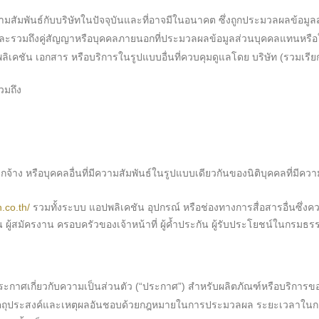
วามสัมพันธ์กับบริษัทในปัจจุบันและที่อาจมีในอนาคต ซึ่งถูกประมวลผลข้อม
ท และรวมถึงคู่สัญญาหรือบุคคลภายนอกที่ประมวลผลข้อมูลส่วนบุคคลแทนหรือ
ลิเคชัน เอกสาร หรือบริการในรูปแบบอื่นที่ควบคุมดูแลโดย บริษัท (รวมเรียก
วมถึง
ูกจ้าง หรือบุคคลอื่นที่มีความสัมพันธ์ในรูปแบบเดียวกันของนิติบุคคลที่มีความ
.co.th/
รวมทั้งระบบ แอปพลิเคชัน อุปกรณ์ หรือช่องทางการสื่อสารอื่นซึ่งค
่น ผู้สมัครงาน ครอบครัวของเจ้าหน้าที่ ผู้ค้ำประกัน ผู้รับประโยชน์ในกรมธร
ศเกี่ยวกับความเป็นส่วนตัว (“ประกาศ”) สำหรับผลิตภัณฑ์หรือบริการของ บริษ
 วัตถุประสงค์และเหตุผลอันชอบด้วยกฎหมายในการประมวลผล ระยะเวลาในการเ