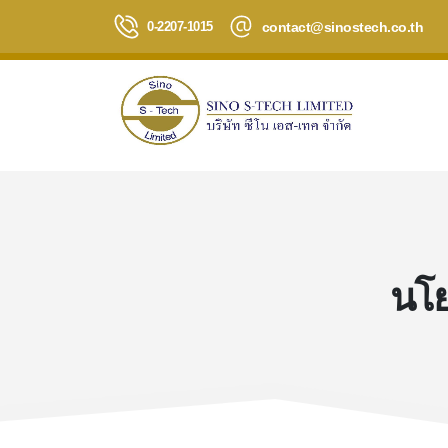
contact@sinostech.co.th
0-2207-1015
นโย